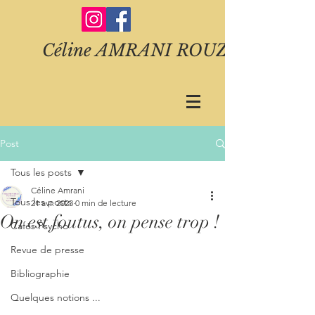
Céline AMRANI ROUZE
Post
Tous les posts
Céline Amrani
Tous les posts
21 avr. 2023
0 min de lecture
On est foutus, on pense trop !
Cafés Psycho
Revue de presse
Bibliographie
Quelques notions ...