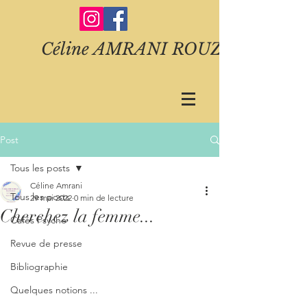
Céline AMRANI ROUZE
Post
Tous les posts
Céline Amrani
Tous les posts
29 mai 2022
0 min de lecture
Cherchez la femme...
Cafés Psycho
Revue de presse
Bibliographie
Quelques notions ...