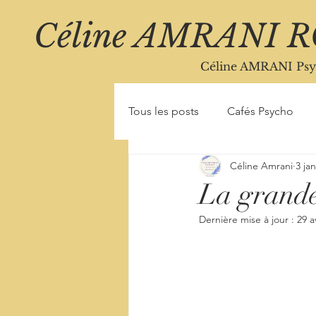
Céline AMRANI 
Céline AMRANI Psy
Tous les posts
Cafés Psycho
Céline Amrani
3 ja
La grande
Dernière mise à jour :
29 a