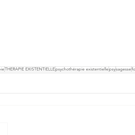
pie
THERAPIE EXISTENTIELLE
psychothérapie existentielle
psy
sagesse
fo