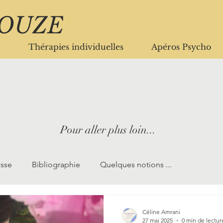
ROUZE
Thérapies individuelles
Apéros Psycho
Pour aller plus
loin...
esse
Bibliographie
Quelques notions ...
Céline Amrani
27 mai 2025
0 min de lectur