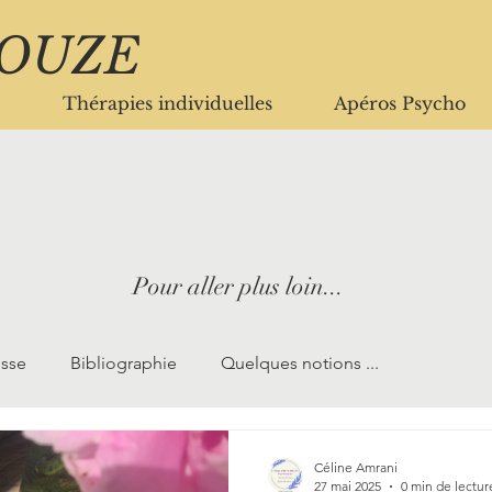
ROUZE
Thérapies individuelles
Apéros Psycho
Pour aller plus
loin...
esse
Bibliographie
Quelques notions ...
Céline Amrani
27 mai 2025
0 min de lectur