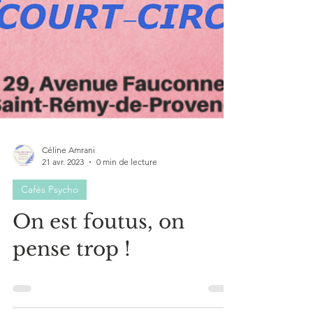
Céline Amrani
21 avr. 2023
0 min de lecture
Cafés Psycho
On est foutus, on
pense trop !